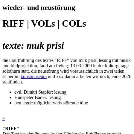
wieder- und neustörung
RIFF | VOL
s
| COL
s
texte: muk prisi
die uraufführung des textes "RIFF" von muk prisi: lesung mit musik
und bildprojektion, fand am freitag, 13.03.2009 in der kulturgarage
solothurn statt. die neustörung wird voraussichtlich in zwei teilen,
sicher im
kunstmuseum
und xxx daran arbeiten wir noch, ende 2026
stattfinden.
evtl. Dimitri Stapfer: lesung
Hanspeter Bader: lesung
ben jeger: möglicherweis störende töne
+
"RIFF"
Der Text beschreibt, was in den Köpfen des Publikums vorgeht,