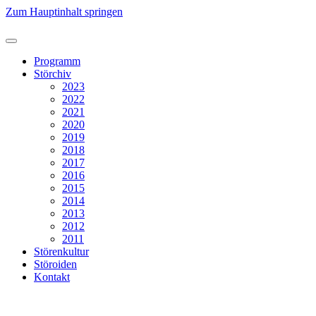
Zum Hauptinhalt springen
Programm
Störchiv
2023
2022
2021
2020
2019
2018
2017
2016
2015
2014
2013
2012
2011
Störenkultur
Störoiden
Kontakt