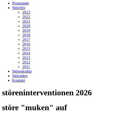
Programm
Störchiv
2023
2022
2021
2020
2019
2018
2017
2016
2015
2014
2013
2012
2011
Störenkultur
Störoiden
Kontakt
störeninterventionen 2026
störe "muken" auf