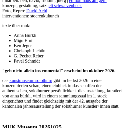
mitarbeit: ben, david, fridolin, juerg |
edition haus am gern
konzept, gestaltung, satz:
eli schwarzenbeck
Foto, Repro:
David Aebi
interventionen: stoerenkultur.ch
texte über muk:
Anna Bürkli
Migu Erni
Ben Jeger
Christoph Lichtin
G. Pechet Reber
Pavel Schmidt
"geh nicht allein ins emmental" erscheint im oktober 2026.
das
kunstmuseum solothurn
gibt im herbst 2026 in einer
konzentrierten schau, einen einblick in das schaffen der
authentischen, solothurner persönlichkeit. die ausstellung, kuratiert
von anna bürkli, wird in einem sammlungssaal im 1. stock
eingerichtet und findet gleichzeitig mit der 42. ausgabe der
kantonalen jahresausstellung der solothurner künstler+innen statt.
MUK Museum 20261025