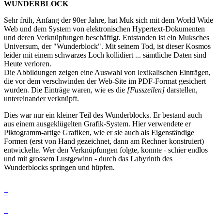
WUNDERBLOCK
Sehr früh, Anfang der 90er Jahre, hat Muk sich mit dem World Wide
Web und dem System von elektronischen Hypertext-Dokumenten
und deren Verknüpfungen beschäftigt. Entstanden ist ein Muksches
Universum, der "Wunderblock". Mit seinem Tod, ist dieser Kosmos
leider mit einem schwarzes Loch kollidiert ... sämtliche Daten sind
Heute verloren.
Die Abbildungen zeigen eine Auswahl von lexikalischen Einträgen,
die vor dem verschwinden der Web-Site im PDF-Format gesichert
wurden. Die Einträge waren, wie es die
[Fusszeilen]
darstellen,
untereinander verknüpft.
Dies war nur ein kleiner Teil des Wunderblocks. Er bestand auch
aus einem ausgeklügelten Grafik-System. Hier verwendete er
Piktogramm-artige Grafiken, wie er sie auch als Eigenständige
Formen (erst von Hand gezeichnet, dann am Rechner konstruiert)
entwickelte. Wer den Verknüpfungen folgte, konnte - schier endlos
und mit grossem Lustgewinn - durch das Labyrinth des
Wunderblocks springen und hüpfen.
+
+