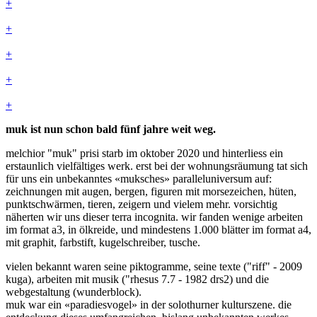
+
+
+
+
+
muk ist nun schon bald fünf jahre weit weg.
melchior "muk" prisi starb im oktober 2020 und hinterliess ein
erstaunlich vielfältiges werk. erst bei der wohnungsräumung tat sich
für uns ein unbekanntes «muksches» paralleluniversum auf:
zeichnungen mit augen, bergen, figuren mit morsezeichen, hüten,
punktschwärmen, tieren, zeigern und vielem mehr. vorsichtig
näherten wir uns dieser terra incognita. wir fanden wenige arbeiten
im format a3, in ölkreide, und mindestens 1.000 blätter im format a4,
mit graphit, farbstift, kugelschreiber, tusche.
vielen bekannt waren seine piktogramme, seine texte ("riff" - 2009
kuga), arbeiten mit musik ("rhesus 7.7 - 1982 drs2) und die
webgestaltung (wunderblock).
muk war ein «paradiesvogel» in der solothurner kulturszene. die